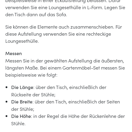
heit & UV-Schutz
verwenden Sie eine Loungesethülle in L-Form. Legen Sie
itung
den Tisch dann auf das Sofa.
it
ilfe
ng und Instandhaltung
Sie können die Elemente auch zusammenschieben. Für
diese Aufstellung verwenden Sie eine rechteckige
Loungesethülle.
ei der Auswahl
Messen
nleitung
Messen Sie in der gewählten Aufstellung die äußersten,
längsten Maße. Bei einem Gartenmöbel-Set messen Sie
beispielsweise wie folgt:
: über den Tisch, einschließlich der
Die Länge
Rückseite der Stühle;
: über den Tisch, einschließlich der Seiten
Die Breite
der Stühle;
: in der Regel die Höhe der Rückenlehne der
Die Höhe
Stühle.