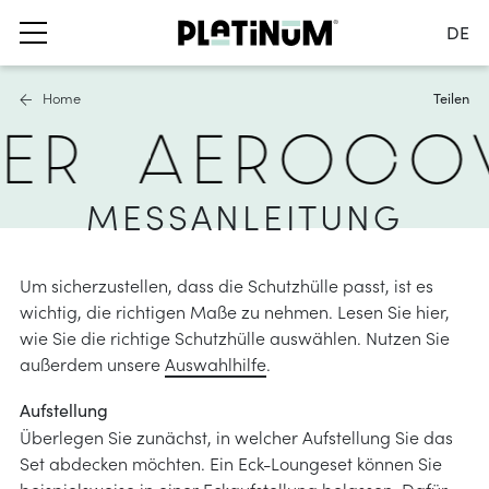
DE
Sprache wechseln
Home
Teilen
Nederlands
ER
AEROCO
English
Français
schirme
segel
möbel schutzhüllen
Deutsch
MESSANLEITUNG
nnenschirme
chirme
asser- und winddurchlässig
Österreich
ckschirme
lgruppen
wasserdicht
Land wechseln
Um sicherzustellen, dass die Schutzhülle passt, ist es
hirmständer und
ungsmaterialien
wichtig, die richtigen Maße zu nehmen. Lesen Sie hier,
lammern
wie Sie die richtige Schutzhülle auswählen. Nutzen Sie
er
 Beschattungslösungen
außerdem unsere
Auswahlhilfe
.
hirm Zubehör
los
Aufstellung
nformationen
ca-Markise
Überlegen Sie zunächst, in welcher Aufstellung Sie das
Set abdecken möchten. Ein Eck-Loungeset können Sie
se
nformationen
beispielsweise in einer Eckaufstellung belassen. Dafür