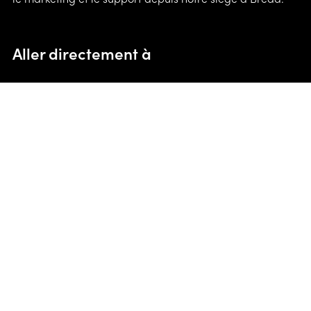
Aller directement à
Notre purpos
Team Platinum
Assistant de choix Sun & Shade
Emplois
Assistant de choix AeroCover
Conditions générales
Portail de marque
Politique de confidentialité
Inspiration
Téléchargements