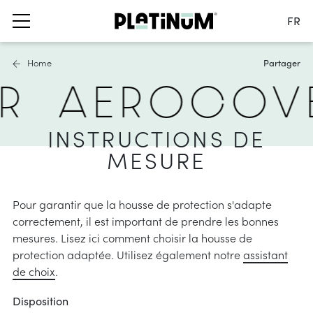
FR
Changer de langue
Home
Partager
Nederlands
R
AEROCOV
English
Français
s
d'ombrage
 pour mobilier de
Deutsch
INSTRUCTIONS DE
 déportés
rméable à l’eau et au vent
Belgique
MESURE
 à mât central
Imperméable
Changer de pays
manger
parasol et brides de balcon
 de fixation
Pour garantir que la housse de protection s'adapte
-accessoires
correctement, il est important de prendre les bonnes
solutions d’ombre
mesures. Lisez ici comment choisir la housse de
informations
nrouleurs
protection adaptée. Utilisez également notre
assistant
e
de choix
.
issu
armonica
res
Disposition
des couleurs & protection UV