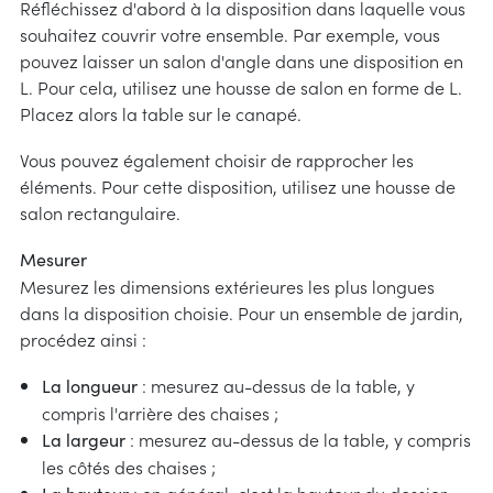
Réfléchissez d'abord à la disposition dans laquelle vous
informations
on
souhaitez couvrir votre ensemble. Par exemple, vous
pouvez laisser un salon d'angle dans une disposition en
ons de mesure
n et entretien
L. Pour cela, utilisez une housse de salon en forme de L.
t de choix
Placez alors la table sur le canapé.
oi à choisir
Vous pouvez également choisir de rapprocher les
ions de montage
éléments. Pour cette disposition, utilisez une housse de
salon rectangulaire.
Mesurer
Mesurez les dimensions extérieures les plus longues
dans la disposition choisie. Pour un ensemble de jardin,
procédez ainsi :
: mesurez au-dessus de la table, y
La longueur
compris l'arrière des chaises ;
: mesurez au-dessus de la table, y compris
La largeur
les côtés des chaises ;
: en général, c'est la hauteur du dossier