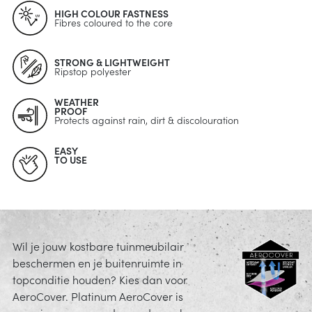
HIGH COLOUR FASTNESS
arheid
ucties
Fibres coloured to the core
& onderhoud
p
STRONG & LIGHTWEIGHT
Ripstop polyester
j kiezen
WEATHER
instructies
PROOF
Protects against rain, dirt & discolouration
EASY
TO USE
Wil je jouw kostbare tuinmeubilair
beschermen en je buitenruimte in
topconditie houden? Kies dan voor
AeroCover. Platinum AeroCover is