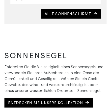
Entsc
ALLE SONNENSCHIRME
beid
Scha
eine
Oder
wind
wie 
SONNENSEGEL
Sonn
Entdecken Sie die Vielseitigkeit eines Sonnensegels und
verwandeln Sie Ihren Außenbereich in eine Oase der
Gemütlichkeit und Geselligkeit. Wählen Sie ein Coolfit-
Gewebe, das wind- und wasserdurchlässig ist, oder
eines unserer wasserdichten Dreamsail-Sonnensegel.
ENTDECKEN SIE UNSERE KOLLEKTION