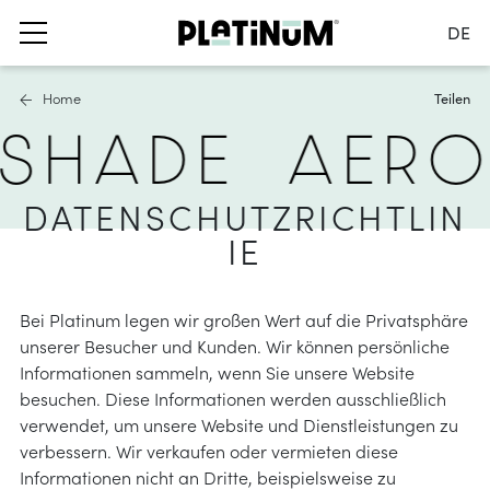
DE
Sprache wechseln
Home
Teilen
Nederlands
 SHADE
AER
English
Français
schirme
segel
möbel schutzhüllen
Deutsch
DATENSCHUTZRICHTLIN
nnenschirme
chirme
asser- und winddurchlässig
Frankreich
IE
ckschirme
lgruppen
wasserdicht
Land wechseln
hirmständer und
ungsmaterialien
Bei Platinum legen wir großen Wert auf die Privatsphäre
lammern
er
unserer Besucher und Kunden. Wir können persönliche
 Beschattungslösungen
hirm Zubehör
Informationen sammeln, wenn Sie unsere Website
los
besuchen. Diese Informationen werden ausschließlich
verwendet, um unsere Website und Dienstleistungen zu
nformationen
ca-Markise
verbessern. Wir verkaufen oder vermieten diese
se
nformationen
Informationen nicht an Dritte, beispielsweise zu