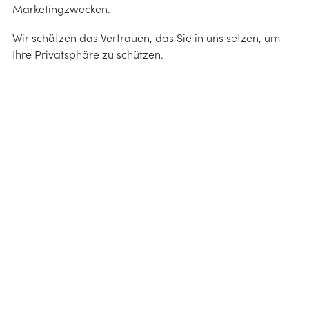
Marketingzwecken.
heit & UV-Schutz
itung
it
Wir schätzen das Vertrauen, das Sie in uns setzen, um
ilfe
Ihre Privatsphäre zu schützen.
ng und Instandhaltung
ei der Auswahl
nleitung