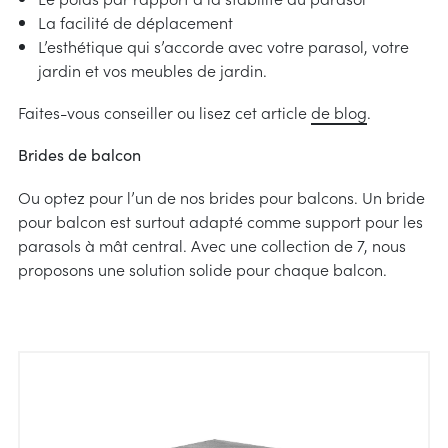
informations
La facilité de déplacement
on
L’esthétique qui s’accorde avec votre parasol, votre
ons de mesure
n et entretien
jardin et vos meubles de jardin.
t de choix
Faites-vous conseiller ou lisez cet article
de blog
.
oi à choisir
Brides de balcon
ions de montage
Ou optez pour l’un de nos brides pour balcons. Un bride
pour balcon est surtout adapté comme support pour les
parasols à mât central. Avec une collection de 7, nous
proposons une solution solide pour chaque balcon.