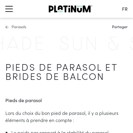
FR
Changer de langue
Parasols
Partager
Nederlands
ADE
SUN & S
English
Français
s
d'ombrage
 pour mobilier de
Deutsch
 déportés
rméable à l’eau et au vent
PIEDS DE PARASOL ET
Irlande
 à mât central
Imperméable
Changer de pays
BRIDES DE BALCON
manger
parasol et brides de balcon
 de fixation
-accessoires
solutions d’ombre
Pieds de parasol
informations
nrouleurs
Lors du choix du bon pied de parasol, il y a plusieurs
e
issu
armonica
éléments à prendre en compte :
res
des couleurs & protection UV
Le poids par rapport à la stabilité du parasol