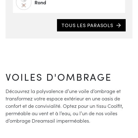
Rond
Opte
TOUS LES PARASOLS
doub
suppl
avec
préf
vent 
comb
VOILES D'OMBRAGE
incli
Découvrez la polyvalence d’une voile d’ombrage et
transformez votre espace extérieur en une oasis de
confort et de convivialité. Optez pour un tissu Coolfit,
perméable au vent et à l’eau, ou l’un de nos voiles
d’ombrage Dreamsail imperméables.