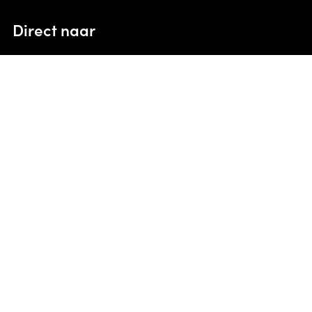
Direct naar
Onze purpose
Platinum team
Keuzehulp Sun & Shade
Vacatures
Keuzehulp AeroCover
Algemene voorwaarden
Brand Portal
Privacybeleid
Inspiratie
Downloads
Service & Garantie