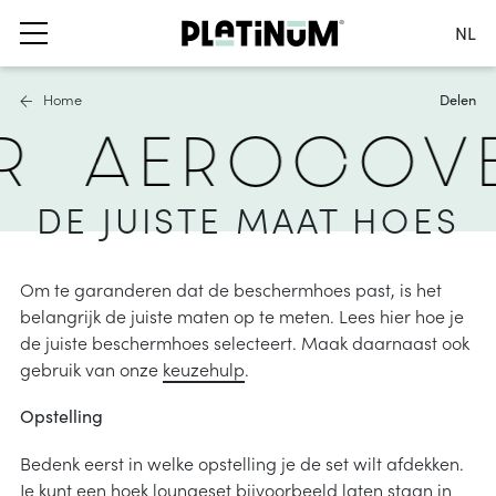
NL
Kies je taal
Home
Delen
Nederlands
R
AEROCOV
English
Français
s
uwdoeken
ubelhoezen
Deutsch
DE JUISTE MAAT HOES
asols
ater- en winddoorlatend
Polen
okparasols
waterafstotend
Kies je land
Om te garanderen dat de beschermhoes past, is het
oeten en balkonklemmen
ingsmaterialen
belangrijk de juiste maten op te meten. Lees hier hoe je
de juiste beschermhoes selecteert. Maak daarnaast ook
ccessoires
 schaduwoplossingen
gebruik van onze
keuzehulp
.
formatie
rolgordijnen
Opstelling
res
en
cadoeken
Bedenk eerst in welke opstelling je de set wilt afdekken.
formatie
heid & UV protectie
s
Je kunt een hoek loungeset bijvoorbeeld laten staan in