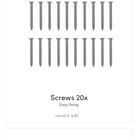
Screws 20x
Easy fixing
vanaf € 4,45