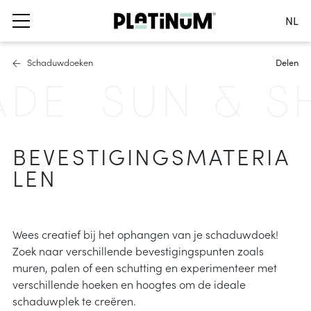
NL
Kies je taal
Schaduwdoeken
Delen
Nederlands
DE
SUN & SH
English
Français
s
uwdoeken
ubelhoezen
Deutsch
asols
ater- en winddoorlatend
BEVESTIGINGSMATERIA
België
okparasols
waterafstotend
Kies je land
LEN
oeten en balkonklemmen
ingsmaterialen
ccessoires
 schaduwoplossingen
Wees creatief bij het ophangen van je schaduwdoek!
Zoek naar verschillende bevestigingspunten zoals
formatie
rolgordijnen
muren, palen of een schutting en experimenteer met
res
en
cadoeken
verschillende hoeken en hoogtes om de ideale
schaduwplek te creëren.
formatie
heid & UV protectie
s