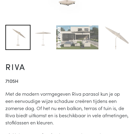
arheid
ucties
& onderhoud
p
j kiezen
instructies
RIVA
7105H
Met de modern vormgegeven Riva parasol kun je op
een eenvoudige wijze schaduw creëren tijdens een
zomerse dag. Of het nu een balkon, terras of tuin is, de
Riva biedt uitkomst en is beschikbaar in vele afmetingen,
stofklassen en kleuren.