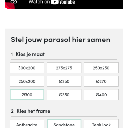
Stel jouw parasol hier samen
Kies je maat
300x200
275x275
250x250
250x200
Ø250
Ø270
Ø300
Ø350
Ø400
Kies het frame
Anthracite
Sandstone
Teak look