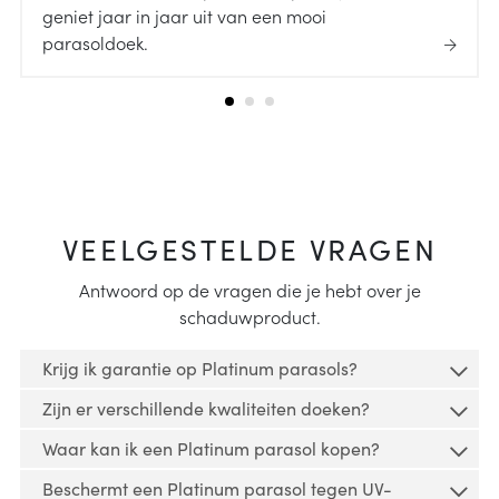
geniet jaar in jaar uit van een mooi
parasoldoek.
VEELGESTELDE VRAGEN
Antwoord op de vragen die je hebt over je
schaduwproduct.
Krijg ik garantie op Platinum parasols?
Zijn er verschillende kwaliteiten doeken?
Op al onze parasols is garantie van toepassing.
Waar kan ik een Platinum parasol kopen?
Platinum producten zijn verkrijgbaar in
Op onze parasols zit een garantieperiode van 2
Beschermt een Platinum parasol tegen UV-
verschillende kleuren en hebben diverse typen
jaar.