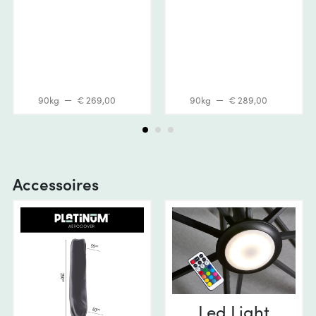
90kg
€ 269,00
90kg
€ 289,00
Accessoires
Led Light