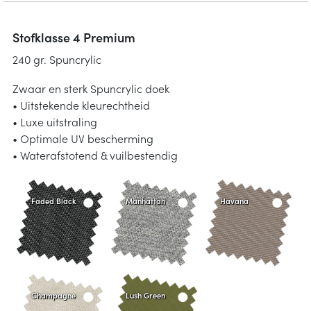
Stofklasse 4 Premium
240 gr. Spuncrylic
Zwaar en sterk Spuncrylic doek
• Uitstekende kleurechtheid
• Luxe uitstraling
• Optimale UV bescherming
• Waterafstotend & vuilbestendig
Faded Black
Manhattan
Havana
Champagne
Lush Green