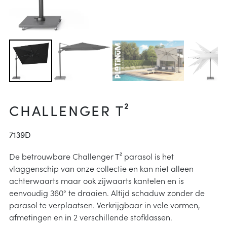
arheid
ucties
& onderhoud
p
j kiezen
instructies
CHALLENGER T²
7139D
De betrouwbare Challenger T² parasol is het
vlaggenschip van onze collectie en kan niet alleen
achterwaarts maar ook zijwaarts kantelen en is
eenvoudig 360° te draaien. Altijd schaduw zonder de
parasol te verplaatsen. Verkrijgbaar in vele vormen,
afmetingen en in 2 verschillende stofklassen.