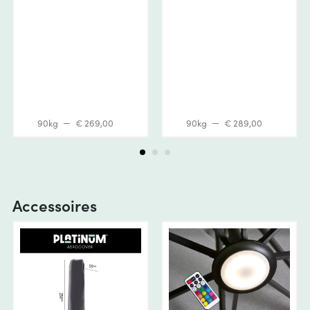
90kg
€ 269,00
90kg
€ 289,00
Accessoires