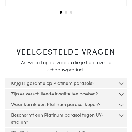
VEELGESTELDE VRAGEN
Antwoord op de vragen die je hebt over je
schaduwproduct.
Krijg ik garantie op Platinum parasols?
Zijn er verschillende kwaliteiten doeken?
Op al onze parasols is garantie van toepassing.
Waar kan ik een Platinum parasol kopen?
Platinum producten zijn verkrijgbaar in
Op onze parasols zit een garantieperiode van 2
Beschermt een Platinum parasol tegen UV-
verschillende kleuren en hebben diverse typen
jaar.
Platinum parasols worden verkocht via dealers.
stralen?
doeken met ieder specifieke kenmerken. Neem de
Platinum verkoopt niet rechtstreeks aan
Zaken die onder de garantie vallen zijn:
tijd om verschillende opties te overwegen.
Meer