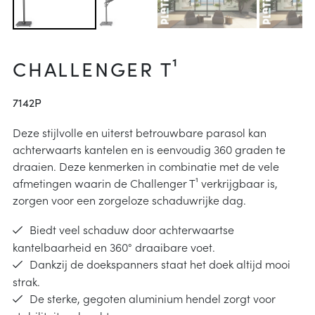
arheid
ucties
& onderhoud
p
CHALLENGER T¹
j kiezen
7142P
instructies
Deze stijlvolle en uiterst betrouwbare parasol kan
achterwaarts kantelen en is eenvoudig 360 graden te
draaien. Deze kenmerken in combinatie met de vele
afmetingen waarin de Challenger T¹ verkrijgbaar is,
zorgen voor een zorgeloze schaduwrijke dag.
Biedt veel schaduw door achterwaartse
kantelbaarheid en 360° draaibare voet.
Dankzij de doekspanners staat het doek altijd mooi
strak.
De sterke, gegoten aluminium hendel zorgt voor