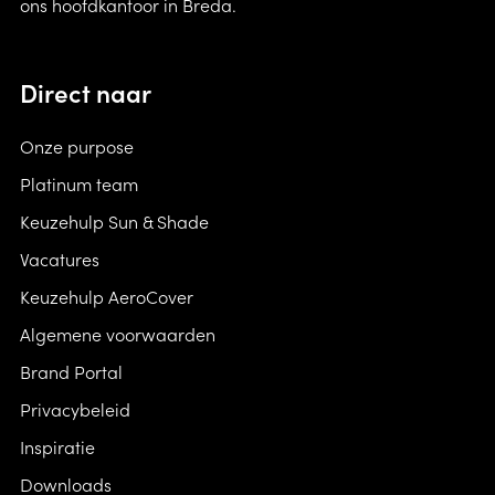
ons hoofdkantoor in Breda.
Na het sluiten van de parasol alle stofbanen
deze gaat gebruiken. De beste stabiliteit wordt
apart en volledig tussen de baleinen uit trekken.
verkregen door vaste verankering.
De stofbanen over elkaar oprollen en met de
Parasols dienen uitsluitend als zonbescherming
Direct naar
band vastmaken aan de mast.
te worden gebruikt. De windbestendigheid van
Bij niet gebruik van de parasol altijd een
de openstaande parasol is begrenst.
beschermhoes gebruiken om onnodige slijtage
Onze purpose
door weersinvloeden te voorkomen.
Platinum team
Keuzehulp Sun & Shade
Vacatures
Keuzehulp AeroCover
Algemene voorwaarden
Brand Portal
Privacybeleid
Inspiratie
Downloads