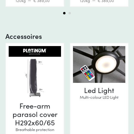
120kg
€ 389,00
120kg
€ 389,00
Accessoires
Led Light
Multi-colour LED Light
Free-arm
parasol cover
H292x60/65
Breathable protection