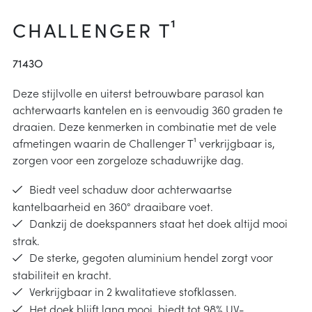
arheid
ucties
CHALLENGER T¹
& onderhoud
p
7143O
j kiezen
Deze stijlvolle en uiterst betrouwbare parasol kan
achterwaarts kantelen en is eenvoudig 360 graden te
instructies
draaien. Deze kenmerken in combinatie met de vele
afmetingen waarin de Challenger T¹ verkrijgbaar is,
zorgen voor een zorgeloze schaduwrijke dag.
Biedt veel schaduw door achterwaartse
kantelbaarheid en 360° draaibare voet.
Dankzij de doekspanners staat het doek altijd mooi
strak.
De sterke, gegoten aluminium hendel zorgt voor
stabiliteit en kracht.
Verkrijgbaar in 2 kwalitatieve stofklassen.
Het doek blijft lang mooi, biedt tot 98% UV-