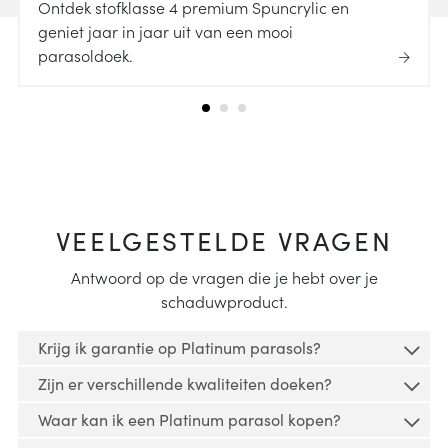
Ontdek stofklasse 4 premium Spuncrylic en
geniet jaar in jaar uit van een mooi
parasoldoek.
VEELGESTELDE VRAGEN
Antwoord op de vragen die je hebt over je
schaduwproduct.
Krijg ik garantie op Platinum parasols?
Zijn er verschillende kwaliteiten doeken?
Op al onze parasols is garantie van toepassing.
Waar kan ik een Platinum parasol kopen?
Platinum producten zijn verkrijgbaar in
Op onze parasols zit een garantieperiode van 2