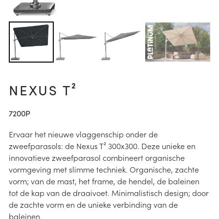
arheid
ucties
& onderhoud
p
j kiezen
instructies
NEXUS T²
7200P
Ervaar het nieuwe vlaggenschip onder de
zweefparasols: de Nexus T² 300x300. Deze unieke en
innovatieve zweefparasol combineert organische
vormgeving met slimme techniek. Organische, zachte
vorm; van de mast, het frame, de hendel, de baleinen
tot de kap van de draaivoet. Minimalistisch design; door
de zachte vorm en de unieke verbinding van de
baleinen.