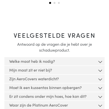
VEELGESTELDE VRAGEN
Antwoord op de vragen die je hebt over je
schaduwproduct.
Welke maat heb ik nodig?
Mijn maat zit er niet bij?
Lees
hier
hoe je jouw tuinmeubel kunt opmeten en
Zijn AeroCovers waterdicht?
een geschikte tuinmeubelhoes kunt vinden.
Veel hoezen kunnen voor meerdere doeleinden
Moet ik een kussentas binnen opbergen?
gebruikt worden. Rechthoekige tuinmeubelhoezen
AeroCover beschermhoezen zijn waterbestendig.
kunnen ook voor kleinere lounge sets worden
Er zit condens onder mijn hoes, hoe kan dit?
Geen enkele tuinmeubelhoes is echter waterdicht,
gebruikt. Ze zouden zelfs geschikt kunnen zijn voor
Een kussentas is voor binnen gebruik bedoeld
ook al wordt dit vaak beweerd. De AeroCover stof
Waar zijn de Platinum AeroCover
grotere buitenkeukens. Mocht je niet direct de
omdat de rits niet waterdicht is.
is wel waterdicht, de naden zijn
Door temperatuurverschillen is het onvermijdelijk