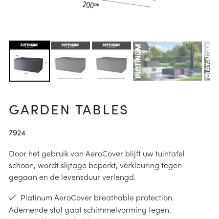
arheid
ucties
& onderhoud
p
j kiezen
instructies
GARDEN TABLES
7924
Door het gebruik van AeroCover blijft uw tuintafel
schoon, wordt slijtage beperkt, verkleuring tegen
gegaan en de levensduur verlengd.
Platinum AeroCover breathable protection.
Ademende stof gaat schimmelvorming tegen.