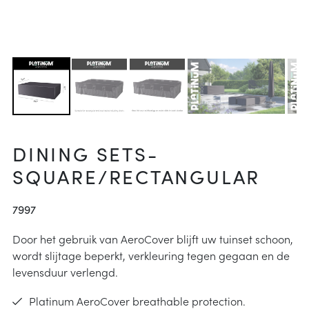
arheid
ucties
& onderhoud
p
j kiezen
instructies
DINING SETS-
SQUARE/RECTANGULAR
7997
Door het gebruik van AeroCover blijft uw tuinset schoon,
wordt slijtage beperkt, verkleuring tegen gegaan en de
levensduur verlengd.
Platinum AeroCover breathable protection.