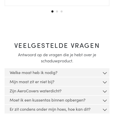
VEELGESTELDE VRAGEN
Antwoord op de vragen die je hebt over je
schaduwproduct.
Welke maat heb ik nodig?
Mijn maat zit er niet bij?
Lees
hier
hoe je jouw tuinmeubel kunt opmeten en
Zijn AeroCovers waterdicht?
een geschikte tuinmeubelhoes kunt vinden.
Veel hoezen kunnen voor meerdere doeleinden
Moet ik een kussentas binnen opbergen?
gebruikt worden. Rechthoekige tuinmeubelhoezen
AeroCover beschermhoezen zijn waterbestendig.
kunnen ook voor kleinere lounge sets worden
Er zit condens onder mijn hoes, hoe kan dit?
Geen enkele tuinmeubelhoes is echter waterdicht,
gebruikt. Ze zouden zelfs geschikt kunnen zijn voor
Een kussentas is voor binnen gebruik bedoeld