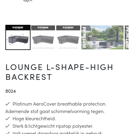
arheid
ucties
& onderhoud
p
j kiezen
instructies
LOUNGE L-SHAPE-HIGH
BACKREST
8024
Platinum AeroCover breathable protection.
Ademende stof gaat schimmelvorming tegen.
Hoge kleurechtheid.
Sterk & lichtgewicht ripstop polyester.
Valt soepel daardoor makkelijk in gebruik.