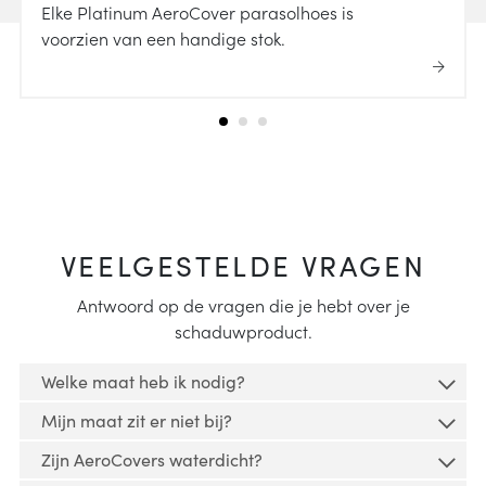
Elke Platinum AeroCover parasolhoes is
voorzien van een handige stok.
VEELGESTELDE VRAGEN
Antwoord op de vragen die je hebt over je
schaduwproduct.
Welke maat heb ik nodig?
Mijn maat zit er niet bij?
Lees
hier
hoe je jouw tuinmeubel kunt opmeten en
Zijn AeroCovers waterdicht?
een geschikte tuinmeubelhoes kunt vinden.
Veel hoezen kunnen voor meerdere doeleinden