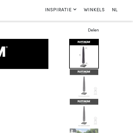
INSPIRATIE
WINKELS
NL
Kies je taal
Delen
Nederlands
English
Français
Deutsch
Nederland
Kies je land