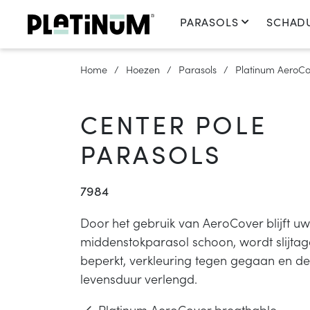
PARASOLS
SCHAD
Home
Hoezen
Parasols
Platinum AeroCov
CENTER POLE
PARASOLS
7984
Door het gebruik van AeroCover blijft uw
middenstokparasol schoon, wordt slijtag
beperkt, verkleuring tegen gegaan en de
levensduur verlengd.
Platinum AeroCover breathable