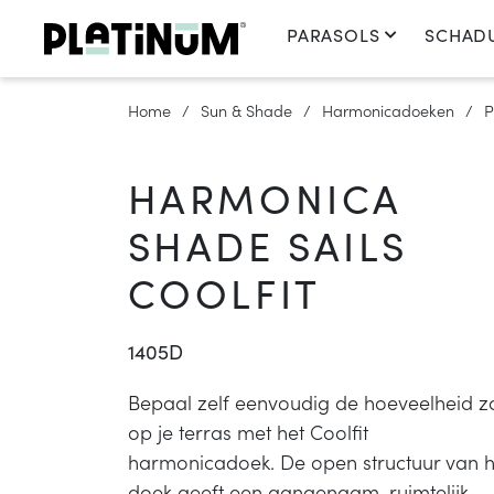
PARASOLS
SCHAD
Home
Sun & Shade
Harmonicadoeken
P
HARMONICA
SHADE SAILS
COOLFIT
1405D
Bepaal zelf eenvoudig de hoeveelheid z
op je terras met het Coolfit
harmonicadoek. De open structuur van h
doek geeft een aangenaam, ruimtelijk