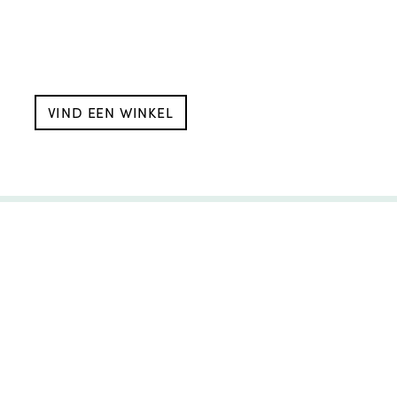
VIND EEN WINKEL
OMPLEET!
n situatie passen.