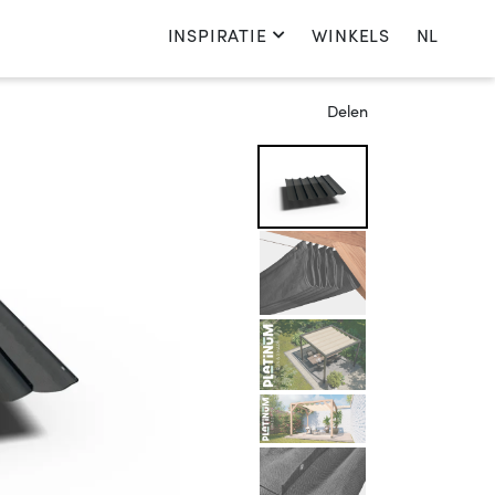
INSPIRATIE
WINKELS
NL
Kies je taal
Delen
Nederlands
English
Français
Deutsch
Nederland
Kies je land