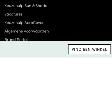
Keuzehulp Sun & Shade
Vacatures
Keuzehulp AeroCover
Algemene voorwaarden
Brand Portal
Privacybeleid
VIND EEN WINKEL
Inspiratie
Downloads
Service & Garantie
Veelgestelde vragen & contact
Volg ons