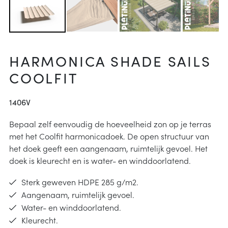
arheid
ucties
& onderhoud
p
HARMONICA SHADE SAILS
j kiezen
COOLFIT
instructies
1406V
Bepaal zelf eenvoudig de hoeveelheid zon op je terras
met het Coolfit harmonicadoek. De open structuur van
het doek geeft een aangenaam, ruimtelijk gevoel. Het
doek is kleurecht en is water- en winddoorlatend.
Sterk geweven HDPE 285 g/m2.
Aangenaam, ruimtelijk gevoel.
Water- en winddoorlatend.
Kleurecht.