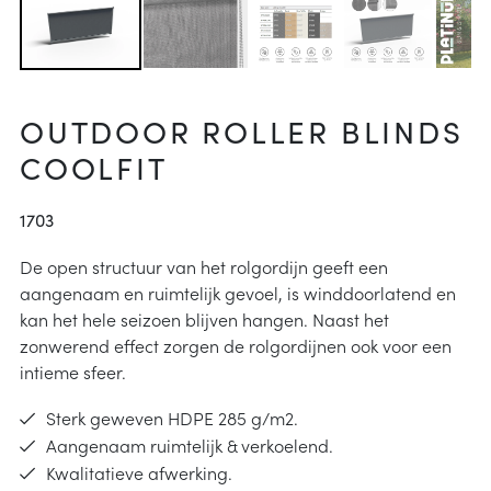
arheid
ucties
& onderhoud
p
OUTDOOR ROLLER BLINDS
j kiezen
COOLFIT
instructies
1703
De open structuur van het rolgordijn geeft een
aangenaam en ruimtelijk gevoel, is winddoorlatend en
kan het hele seizoen blijven hangen. Naast het
zonwerend effect zorgen de rolgordijnen ook voor een
intieme sfeer.
Sterk geweven HDPE 285 g/m2.
Aangenaam ruimtelijk & verkoelend.
Kwalitatieve afwerking.