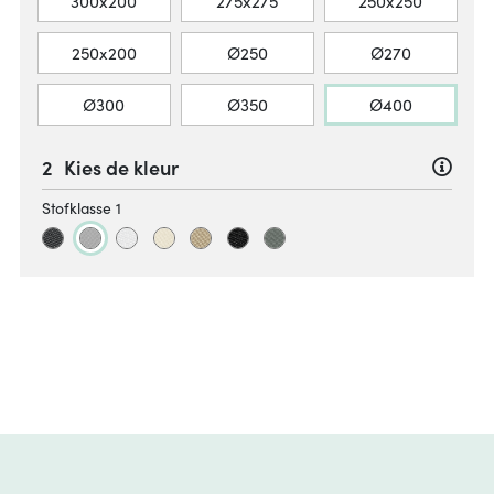
300x200
275x275
250x250
250x200
Ø250
Ø270
Ø300
Ø350
Ø400
Kies de kleur
Stofklasse 1