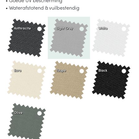
• Waterafstotend & vuilbestendig
Anthracite
Light Grey
White
Ecru
Taupe
Black
Olive