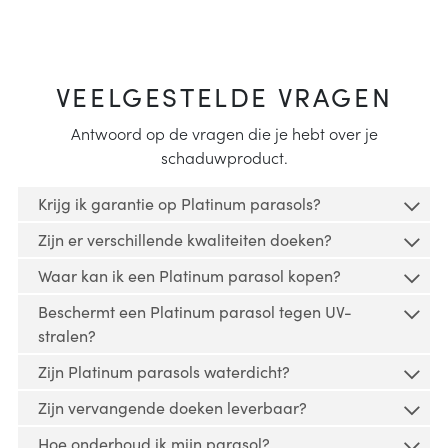
VEELGESTELDE VRAGEN
Antwoord op de vragen die je hebt over je
schaduwproduct.
Krijg ik garantie op Platinum parasols?
Zijn er verschillende kwaliteiten doeken?
Op al onze parasols is garantie van toepassing.
Waar kan ik een Platinum parasol kopen?
Platinum producten zijn verkrijgbaar in
Op onze parasols zit een garantieperiode van 2
Beschermt een Platinum parasol tegen UV-
verschillende kleuren en hebben diverse typen
jaar.
Platinum parasols worden verkocht via dealers.
stralen?
doeken met ieder specifieke kenmerken. Neem de
Platinum verkoopt niet rechtstreeks aan
Zaken die onder de garantie vallen zijn:
tijd om verschillende opties te overwegen.
Meer
Zijn Platinum parasols waterdicht?
consumenten. Je kunt de dichtstbijzijnde dealer
informatie.
Alle schaduwproducten bieden bescherming tegen
vinden via de webpagina
winkels
.
Constructiefouten
Zijn vervangende doeken leverbaar?
de zon, maar niet alle producten bieden
De gebruikte stoffen hebben een hoge densiteit en
Materiaalfouten
bescherming tegen schadelijke UV stralen. De
Hoe onderhoud ik mijn parasol?
zijn daarom waterafstotend. Stofklasse 4 geeft de