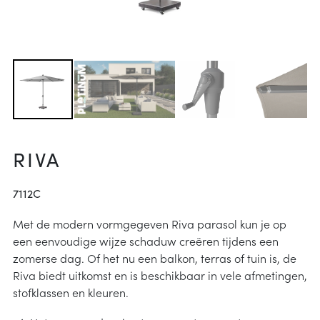
arheid
ucties
& onderhoud
p
j kiezen
instructies
RIVA
7112C
Met de modern vormgegeven Riva parasol kun je op
een eenvoudige wijze schaduw creëren tijdens een
zomerse dag. Of het nu een balkon, terras of tuin is, de
Riva biedt uitkomst en is beschikbaar in vele afmetingen,
stofklassen en kleuren.