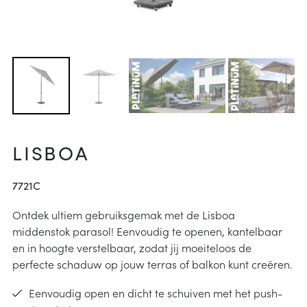
arheid
ucties
& onderhoud
p
j kiezen
instructies
LISBOA
7721C
Ontdek ultiem gebruiksgemak met de Lisboa
middenstok parasol! Eenvoudig te openen, kantelbaar
en in hoogte verstelbaar, zodat jij moeiteloos de
perfecte schaduw op jouw terras of balkon kunt creëren.
Eenvoudig open en dicht te schuiven met het push-