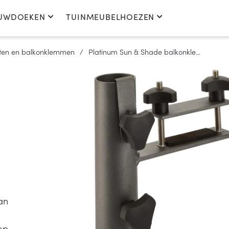
UWDOEKEN
TUINMEUBELHOEZEN
ten en balkonklemmen
Platinum Sun & Shade balkonkle...
an
op