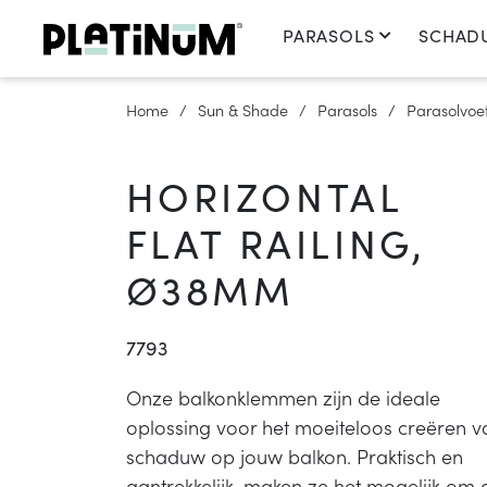
PARASOLS
SCHAD
Home
Sun & Shade
Parasols
Parasolvoe
HORIZONTAL
FLAT RAILING,
Ø38MM
7793
Onze balkonklemmen zijn de ideale
oplossing voor het moeiteloos creëren v
schaduw op jouw balkon. Praktisch en
aantrekkelijk, maken ze het mogelijk om 