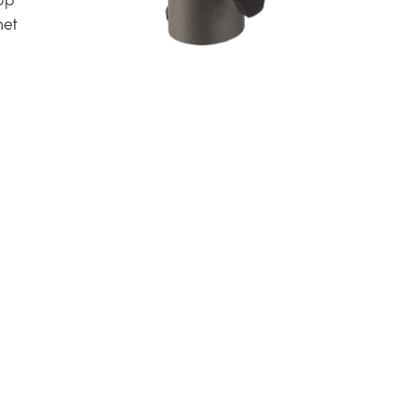
het
n