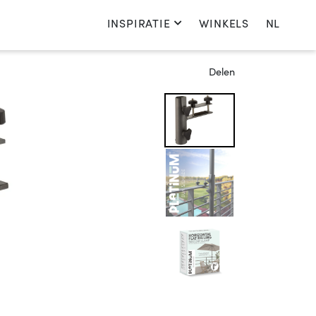
INSPIRATIE
WINKELS
NL
Kies je taal
Delen
Nederlands
English
Français
Deutsch
Nederland
Kies je land