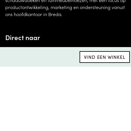
schaduwdoeken en tuinmeubelhoezen, met een focus op
productontwikkeling, marketing en ondersteuning vanuit
ons hoofdkantoor in Breda.
Direct naar
Onze purpose
VIND EEN WINKEL
Platinum team
Keuzehulp Sun & Shade
Vacatures
Keuzehulp AeroCover
Algemene voorwaarden
Brand Portal
Privacybeleid