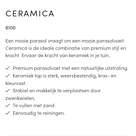
arheid
ucties
CERAMICA
& onderhoud
p
6100
j kiezen
Een mooie parasol vraagt om een mooie parasolvoet!
Ceramica is de ideale combinatie van premium stijl en
instructies
kracht. Ervaar de kracht van keramiek in je tuin.
Premium parasolvoet met een natuurlijke uitstraling.
Keramiek top is sterk, weersbestendig, kras- en
kleurvast.
Stabiel en makkelijk te verplaatsen door
zwenkwielen.
Te vullen met zand.
Eenvoudig te reiningen.