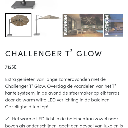
arheid
ucties
& onderhoud
p
j kiezen
instructies
CHALLENGER T² GLOW
7126E
Extra genieten van lange zomeravonden met de
Challenger T² Glow. Overdag de voordelen van het T²
kantelsysteem, in de avond de sfeermaker op elk terras
door de warm witte LED verlichting in de baleinen.
Gezelligheid ten top!
Het warme LED licht in de baleinen kan zowel naar
boven als onder schijnen, geeft een gevoel van luxe en is