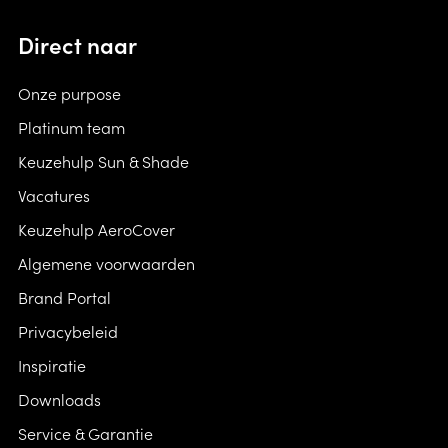
De stofbanen over elkaar oprollen en met de
Parasols dienen uitsluitend als zonbescherming
band vastmaken aan de mast.
Direct naar
te worden gebruikt. De windbestendigheid van
Bij niet gebruik van de parasol altijd een
de openstaande parasol is begrenst.
beschermhoes gebruiken om onnodige slijtage
Onze purpose
door weersinvloeden te voorkomen.
Platinum team
Keuzehulp Sun & Shade
Vacatures
Keuzehulp AeroCover
Algemene voorwaarden
Brand Portal
Privacybeleid
Inspiratie
Downloads
Service & Garantie