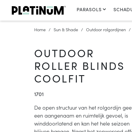
PARASOLS
SCHAD
Home
Sun & Shade
Outdoor rolgordijnen
OUTDOOR
ROLLER BLINDS
COOLFIT
1701
De open structuur van het rolgordijn gee
een aangenaam en ruimtelijk gevoel, is
winddoorlatend en kan het hele seizoen
blijven hangen. Naast het zonwerend eff