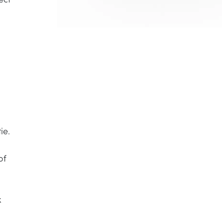
ie.
of
x