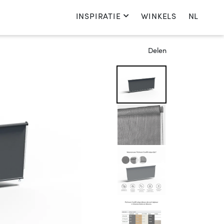
INSPIRATIE
WINKELS
NL
Kies je taal
Delen
Nederlands
English
Français
Deutsch
Nederland
Kies je land