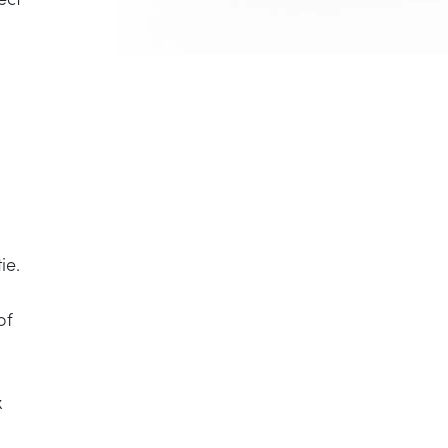
ie.
of
x