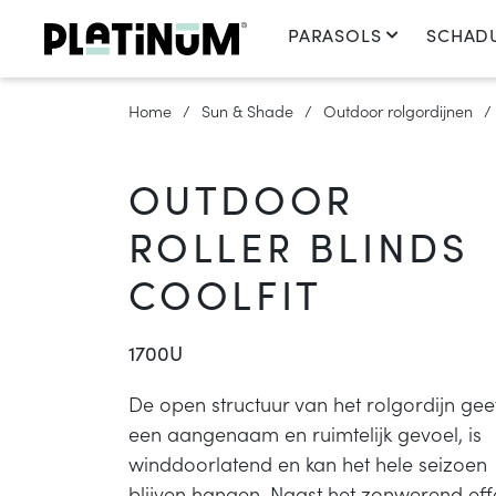
PARASOLS
SCHAD
Home
Sun & Shade
Outdoor rolgordijnen
OUTDOOR
ROLLER BLINDS
COOLFIT
1700U
De open structuur van het rolgordijn gee
een aangenaam en ruimtelijk gevoel, is
winddoorlatend en kan het hele seizoen
blijven hangen. Naast het zonwerend eff