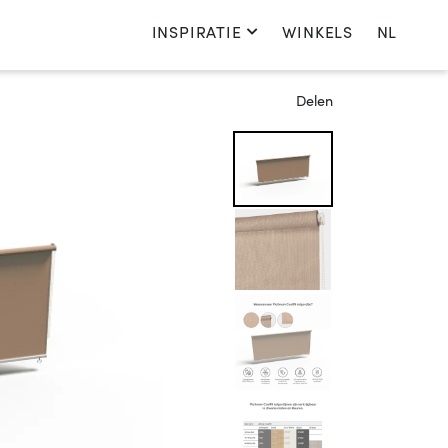
INSPIRATIE
WINKELS
NL
Kies je taal
Delen
Nederlands
English
Français
Deutsch
Nederland
Kies je land