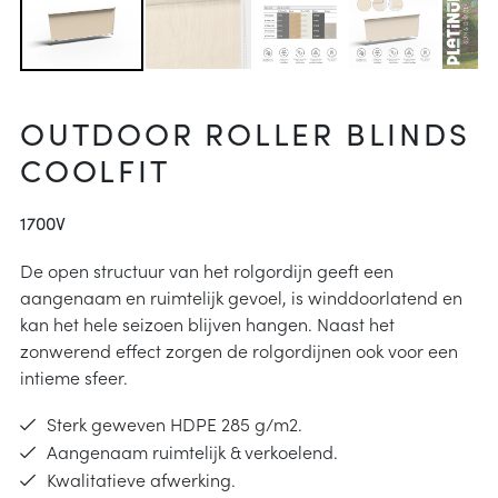
arheid
ucties
& onderhoud
p
OUTDOOR ROLLER BLINDS
j kiezen
COOLFIT
instructies
1700V
De open structuur van het rolgordijn geeft een
aangenaam en ruimtelijk gevoel, is winddoorlatend en
kan het hele seizoen blijven hangen. Naast het
zonwerend effect zorgen de rolgordijnen ook voor een
intieme sfeer.
Sterk geweven HDPE 285 g/m2.
Aangenaam ruimtelijk & verkoelend.
Kwalitatieve afwerking.