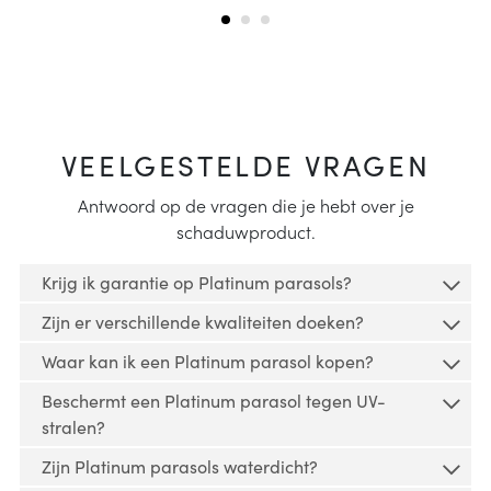
VEELGESTELDE VRAGEN
Antwoord op de vragen die je hebt over je
schaduwproduct.
Krijg ik garantie op Platinum parasols?
Zijn er verschillende kwaliteiten doeken?
Op al onze parasols is garantie van toepassing.
Waar kan ik een Platinum parasol kopen?
Platinum producten zijn verkrijgbaar in
Op onze parasols zit een garantieperiode van 2
Beschermt een Platinum parasol tegen UV-
verschillende kleuren en hebben diverse typen
jaar.
Platinum parasols worden verkocht via dealers.
stralen?
doeken met ieder specifieke kenmerken. Neem de
Platinum verkoopt niet rechtstreeks aan
Zaken die onder de garantie vallen zijn:
tijd om verschillende opties te overwegen.
Meer
Zijn Platinum parasols waterdicht?
consumenten. Je kunt de dichtstbijzijnde dealer
informatie.
Alle schaduwproducten bieden bescherming tegen