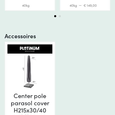
40kg
40kg
€ 149,00
Accessoires
Center pole
parasol cover
H215x30/40