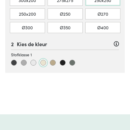
300x200
275x275
250x250
250x200
Ø250
Ø270
Ø300
Ø350
Ø400
Kies de kleur
Stofklasse 1