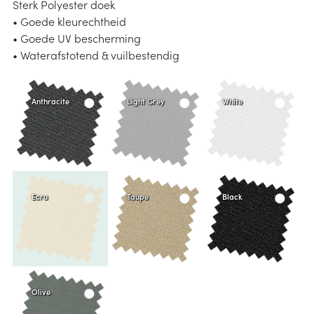
Sterk Polyester doek
• Goede kleurechtheid
• Goede UV bescherming
• Waterafstotend & vuilbestendig
Anthracite
Light Grey
White
Ecru
Taupe
Black
Olive