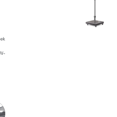
oek
UV-