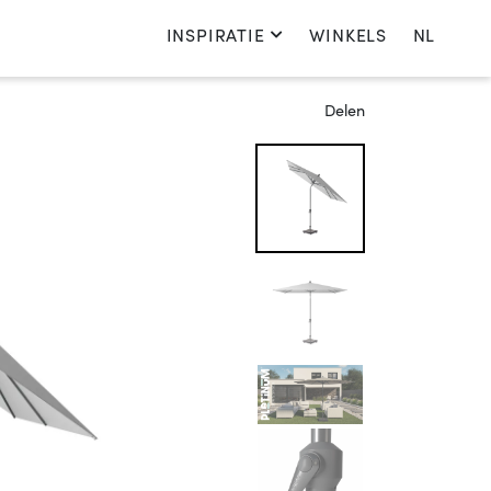
INSPIRATIE
WINKELS
NL
Kies je taal
Delen
Nederlands
English
Français
Deutsch
Nederland
Kies je land