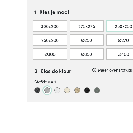
Kies je maat
300x200
275x275
250x250
250x200
Ø250
Ø270
Ø300
Ø350
Ø400
Kies de kleur
Meer over stofkla
Stofklasse 1